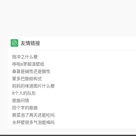
友情链接
阻冲之什么梗
哆啦a梦超清壁纸
桑葚是碱性还是酸性
聚多巴胺结构式
妈妈的味道图片什么梗
8个人的队形
歌曲问情
四个字的歌曲
蕨菜泡了两天还能吃吗
水杯壁很多气泡能喝吗